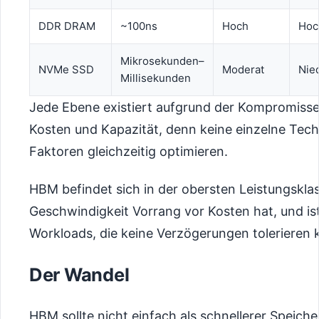
DDR DRAM
~100ns
Hoch
Hoc
Mikrosekunden–
NVMe SSD
Moderat
Nie
Millisekunden
Jede Ebene existiert aufgrund der Kompromisse
Kosten und Kapazität, denn keine einzelne Techn
Faktoren gleichzeitig optimieren.
HBM befindet sich in der obersten Leistungsklas
Geschwindigkeit Vorrang vor Kosten hat, und ist
Workloads, die keine Verzögerungen tolerieren
Der Wandel
HBM sollte nicht einfach als schnellerer Speich