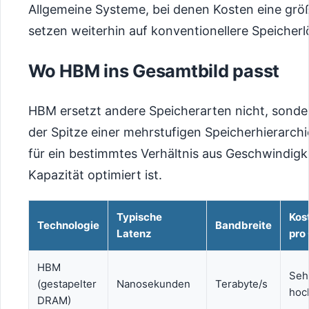
Allgemeine Systeme, bei denen Kosten eine größe
setzen weiterhin auf konventionellere Speicher
Wo HBM ins Gesamtbild passt
HBM ersetzt andere Speicherarten nicht, sonder
der Spitze einer mehrstufigen Speicherhierarchi
für ein bestimmtes Verhältnis aus Geschwindigk
Kapazität optimiert ist.
Typische
Kos
Technologie
Bandbreite
Latenz
pro
HBM
Seh
(gestapelter
Nanosekunden
Terabyte/s
hoc
DRAM)