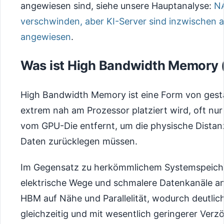
angewiesen sind, siehe unsere Hauptanalyse:
NA
verschwinden, aber KI-Server sind inzwischen a
angewiesen
.
Was ist High Bandwidth Memory
High Bandwidth Memory ist eine Form von ges
extrem nah am Prozessor platziert wird, oft nur
vom GPU-Die entfernt, um die physische Distanz
Daten zurücklegen müssen.
Im Gegensatz zu herkömmlichem Systemspeicher
elektrische Wege und schmalere Datenkanäle an
HBM auf Nähe und Parallelität, wodurch deutli
gleichzeitig und mit wesentlich geringerer Ver